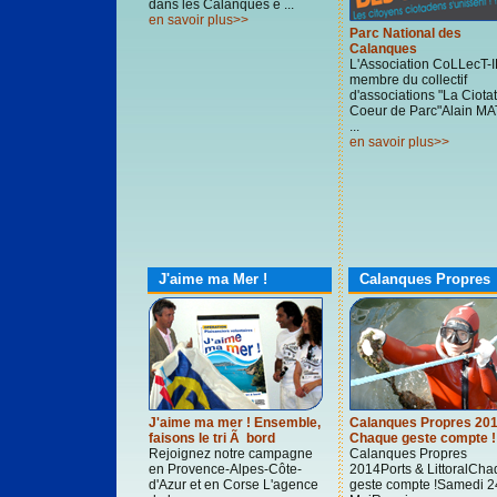
dans les Calanques e ...
en savoir plus>>
Parc National des
Calanques
L'Association CoLLecT-I
membre du collectif
d'associations "La Ciotat
Coeur de Parc"Alain M
...
en savoir plus>>
J'aime ma Mer !
Calanques Propres
J'aime ma mer ! Ensemble,
Calanques Propres 20
faisons le tri Ã bord
Chaque geste compte !
Rejoignez notre campagne
Calanques Propres
en Provence-Alpes-Côte-
2014Ports & LittoralCh
d'Azur et en Corse L'agence
geste compte !Samedi 2