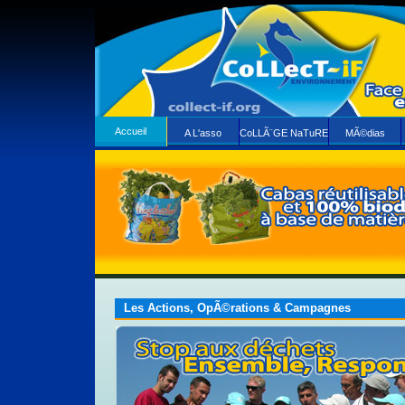
Accueil
A L'asso
CoLLÃ¨GE NaTuRE
MÃ©dias
Les Actions, OpÃ©rations & Campagnes