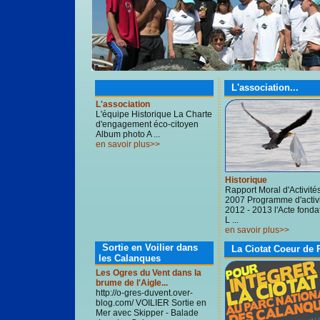
L'association...
L'association
L'équipe Historique La Charte
d'engagement éco-citoyen
Album photo A ...
en savoir plus>>
Historique
Rapport Moral d'Activité
2007 Programme d'activ
2012 - 2013 l'Acte fondat
L ...
en savoir plus>>
Sortie en Voilier dans
La Ciotat Coeur de 
les Calanques
Les Ogres du Vent dans la
brume de l'Aigle...
http://o-gres-duvent.over-
blog.com/ VOILIER Sortie en
Mer avec Skipper - Balade