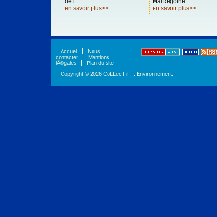
de l ...
MaiRegoine ...
en savoir plus>>
en savoir plus>>
Accueil
Nous
contacter
Mentions
lÃ©gales
Plan du site
Copyright © 2026 CoLLecT-iF :: Environnement.