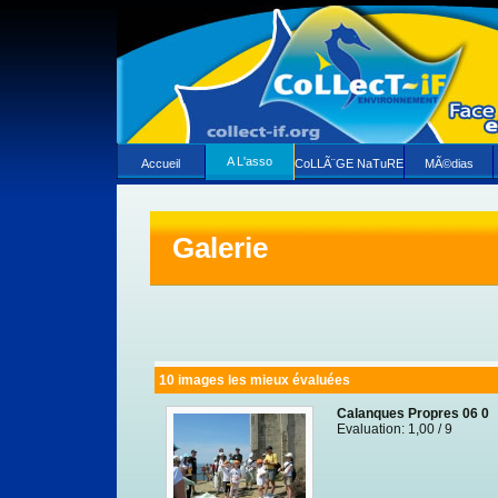
A L'asso
Accueil
CoLLÃ¨GE NaTuRE
MÃ©dias
Galerie
10 images les mieux évaluées
Calanques Propres 06 0
Evaluation: 1,00 / 9