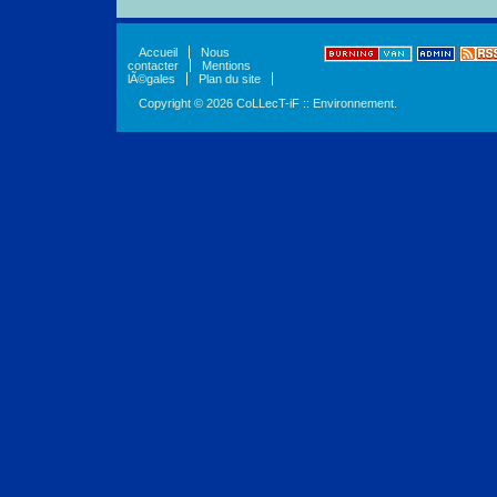
Accueil
Nous
contacter
Mentions
lÃ©gales
Plan du site
Copyright © 2026 CoLLecT-iF :: Environnement.