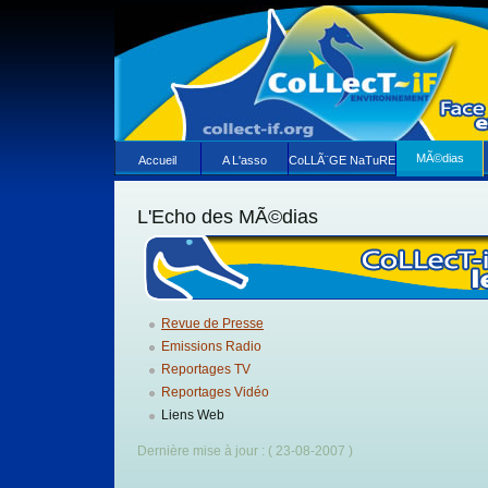
MÃ©dias
Accueil
A L'asso
CoLLÃ¨GE NaTuRE
L'Echo des MÃ©dias
Revue de Presse
Emissions Radio
Reportages TV
Reportages Vidéo
Liens Web
Dernière mise à jour : ( 23-08-2007 )