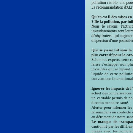
pollution visible, une pous
La recommandation d’AL
Qu’en est-il des mises 
? De la pollution, par in
Nous le savons, l’activ
investissements sont lou
déshydratées qui augmen
dispersion d’une poussière
Que se passe t-il sous l
plus corrosif pour la can
Selon nos experts, cette c
laisse s’échapper
non plu
invisibles qui se répand 
liquide de cette pollutio
conventions international
Ignorer les impacts de l’
actuel des connaissances s
un véritable permis de po
directes sur notre santé.
Alerter pour informer le
faisons dans un contexte d
au détriment de notre san
Le manque de transpare
cautionné par les différen
piégés avec les nombreus