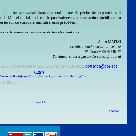
n de nombreuses associations,
des prud’homies de pêche,
de corporations et
e la Mer et du Littoral
, est de
poursuivre dans une action juridique au
vérité sur ce scandale sanitaire sans précédent.
a vérité nous aurons besoin de tous les soutiens…
Alain MATESI
Président Fondateur de CoLLecT-IF
William GRANDORDY
Fondateur et porte parole des collectifs littoral
contact@collect-
nnement BP 90068 13702 La Ciotat cedex Tel : +33 (0) 626 049 222
if.org
//www.collect-if.org/
&
http://collectifslittoral.fr/index.php/fr/
4-03-2016 )
Suivant >
[ Retour ]