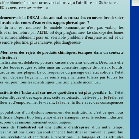
sière blanche épaisse, corrosive et abrasive, à l’air libre sur 35 hectares.
TÉO
« Lavez-vous les mains… »
en demeures de la DREAL, des anomalies constatées en novembre dernier
filtration des cours d’eau et des nappes phréatiques ?
ité du site est menacée, le modèle économique n’est pas viable, les
rds et sa fermeture par ALTÉO est déjà programmée. Le stockage des boues
te considérablement pose un véritable problème d’emprise au sol et de
 encore plus fine, plus invasive, plus dangereuse.
a Mer, avec des rejets de produits chimiques, toxiques dans un contexte
alisation ?
analisation est délabrée, poreuse, cassée à certains endroits. Désormais elle
s des boues rouges solides mais un concentré liquide de métaux lourds,
jusque sur nos plages. La conséquence du passage de l’état solide à l’état
n qui dépasse largement les seuils règlementaires tolérés par toutes les
es, est pour tous les scientifiques une trop grande inconnue…
activité de l’Industriel sur notre quotidien n’est plus possible
.
En l’état
cientifiques et des expertises, cette autorisation délivrée par le Préfet est
lluer et d’empoisonner le vivant, la faune, la flore avec des conséquences
s populations d’un dysfonctionnement des institutions, c’est ce que nous
ifficile. Depuis trop longtemps elles s’arrangent avec le secteur Industriel
té, pour des raisons purement économiques.
nce de l’Industriel est une culture d’entreprise
, d’un autre temps,
tes institutions. Ceux qui soutiennent l’Industriel se trouvent aujourd’hui
es révélations et incidents à répétitions. Le langage et les attitudes