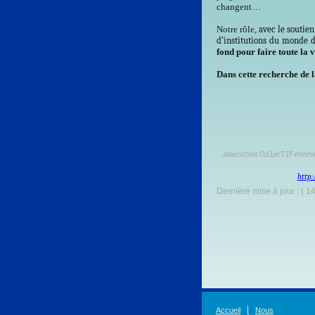
changent…
Notre rôle,
avec le soutie
d’institutions du monde d
fond
pour faire toute la 
Dans cette recherche de l
Association CoLLecT-IF enviro
http:
Dernière mise à jour : ( 1
Accueil
Nous