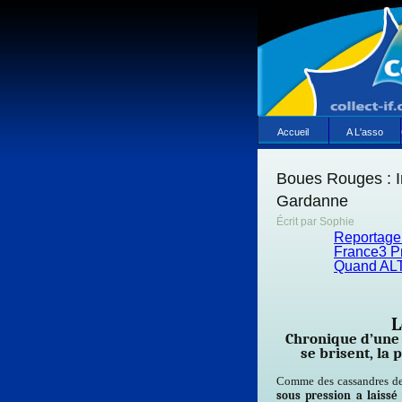
Accueil
A L'asso
Boues Rouges : 
Gardanne
Écrit par Sophie
Reportage
France3 P
Quand ALTÉ
L
Chronique d’une 
se brisent, la 
Comme des cassandres de
sous pression a laiss