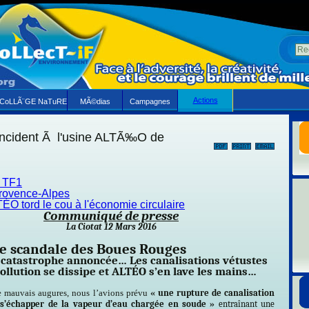
Actions
CoLLÃ¨GE NaTuRE
MÃ©dias
Campagnes
Incident Ã l'usine ALTÃ‰O de
 TF1
rovence-Alpes
O tord le cou à l'économie circulaire
Communiqué de presse
La Ciotat 12 Mars 2016
e scandale des Boues Rouges
catastrophe annoncée… Les canalisations vétustes
pollution se dissipe et ALTÉO s’en lave les mains…
 mauvais augures, nous l’avions prévu
« une rupture de canalisation
é s’échapper de la vapeur d’eau chargée en soude »
entraînant une