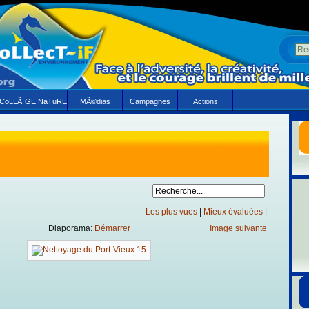
CoLLÃ¨GE NaTuRE
MÃ©dias
Campagnes
Actions
Les plus vues
|
Mieux évaluées
|
Diaporama:
Démarrer
Image suivante