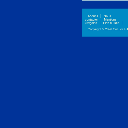
Accueil
Nous
contacter
Mentions
lÃ©gales
Plan du site
Copyright © 2026 CoLLecT-i